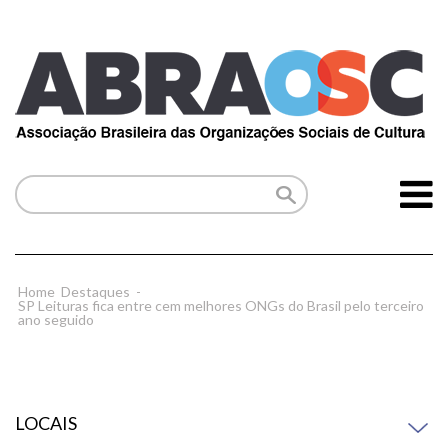
Home
Destaques
-
SP Leituras fica entre cem melhores ONGs do Brasil pelo terceiro
ano seguido
LOCAIS