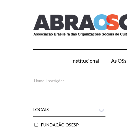
Institucional
As OSs
Modelo de Gestão por OS
Como Esta
Home
Inscrições
-
LOCAIS
FUNDAÇÃO OSESP