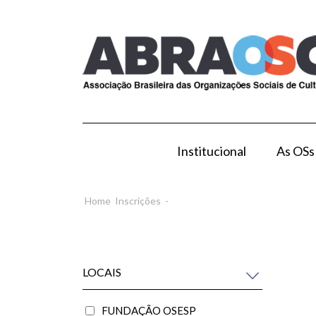
Institucional
As OSs
Modelo de Gestão por OS
Como Esta
Home
Inscrições
-
LOCAIS
FUNDAÇÃO OSESP