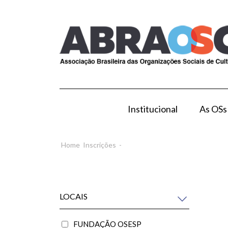
Institucional
As OSs
Modelo de Gestão por OS
Como Esta
Home
Inscrições
-
LOCAIS
FUNDAÇÃO OSESP