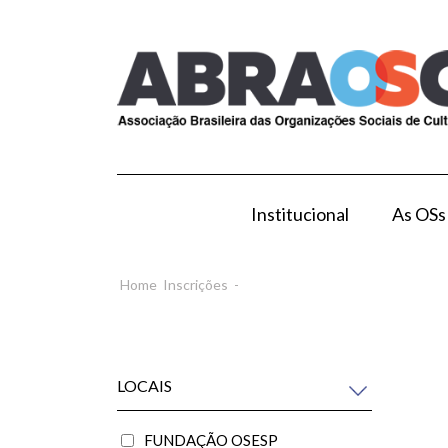
Institucional
As OSs
Modelo de Gestão por OS
Como Esta
Home
Inscrições
-
LOCAIS
FUNDAÇÃO OSESP