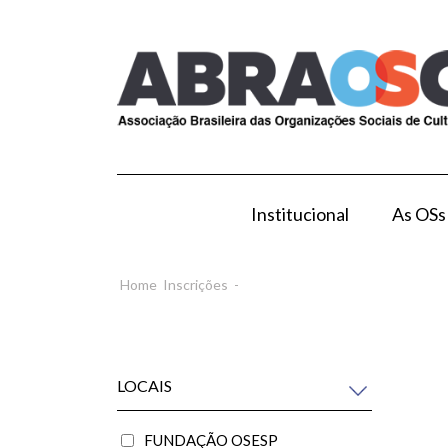
Institucional
As OSs
Modelo de Gestão por OS
Como Esta
Home
Inscrições
-
LOCAIS
FUNDAÇÃO OSESP