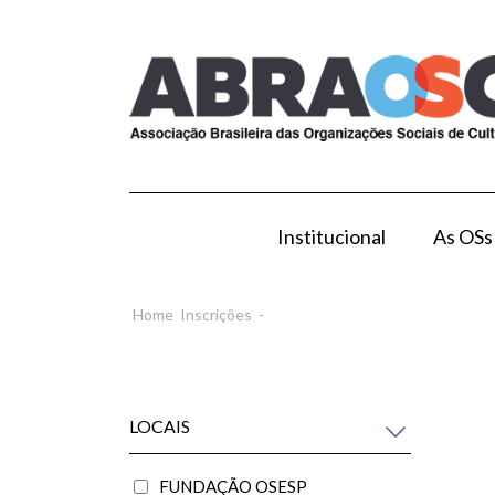
Institucional
As OSs
Modelo de Gestão por OS
Como Esta
Home
Inscrições
-
LOCAIS
FUNDAÇÃO OSESP