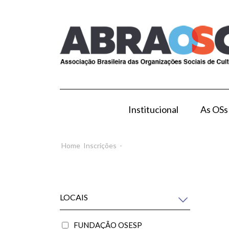
Institucional
As OSs
Modelo de Gestão por OS
Como Esta
Home
Inscrições
-
LOCAIS
FUNDAÇÃO OSESP