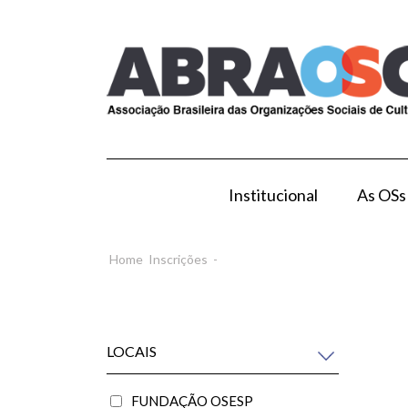
Institucional
As OSs
Modelo de Gestão por OS
Como Esta
Home
Inscrições
-
LOCAIS
FUNDAÇÃO OSESP