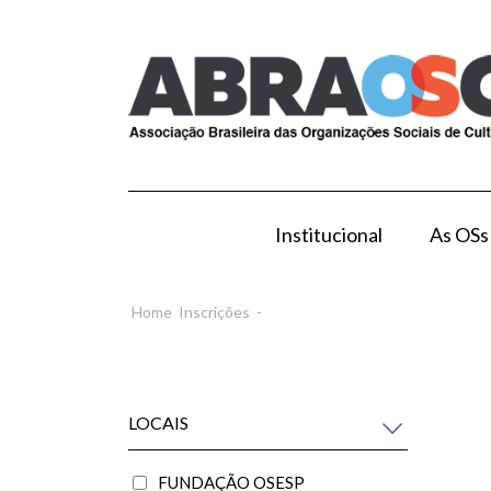
Institucional
As OSs
Modelo de Gestão por OS
Como Esta
Home
Inscrições
-
LOCAIS
FUNDAÇÃO OSESP