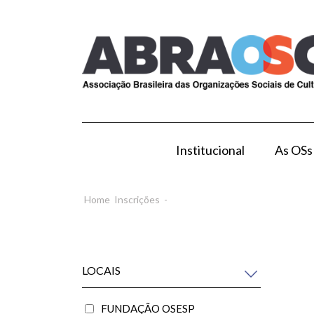
Institucional
As OSs
Modelo de Gestão por OS
Como Esta
Home
Inscrições
-
LOCAIS
FUNDAÇÃO OSESP