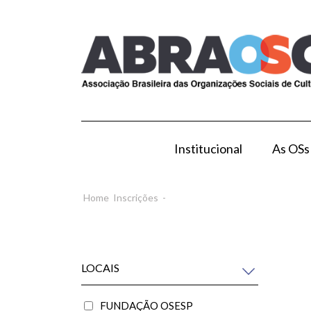
Institucional
As OSs
Modelo de Gestão por OS
Como Esta
Home
Inscrições
-
LOCAIS
FUNDAÇÃO OSESP