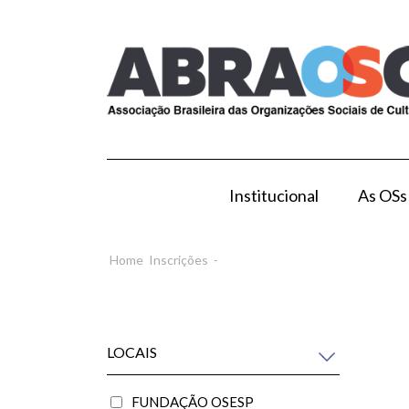
Institucional
As OSs
Modelo de Gestão por OS
Como Esta
Home
Inscrições
-
LOCAIS
FUNDAÇÃO OSESP