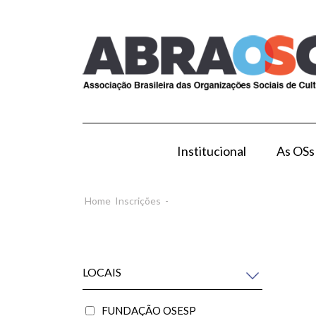
Institucional
As OSs
Modelo de Gestão por OS
Como Esta
Home
Inscrições
-
LOCAIS
FUNDAÇÃO OSESP