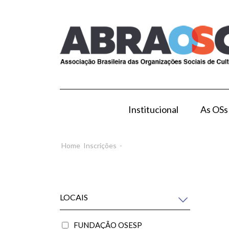
Institucional
As OSs
Modelo de Gestão por OS
Como Esta
Home
Inscrições
-
LOCAIS
FUNDAÇÃO OSESP