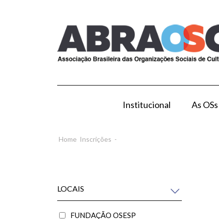
Institucional
As OSs
Modelo de Gestão por OS
Como Esta
Home
Inscrições
-
LOCAIS
FUNDAÇÃO OSESP