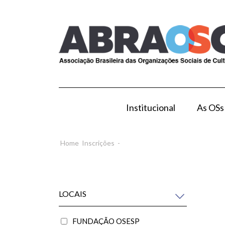
Institucional
As OSs
Modelo de Gestão por OS
Como Esta
Home
Inscrições
-
LOCAIS
FUNDAÇÃO OSESP