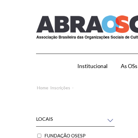
Institucional
As OSs
Modelo de Gestão por OS
Como Esta
Home
Inscrições
-
LOCAIS
FUNDAÇÃO OSESP