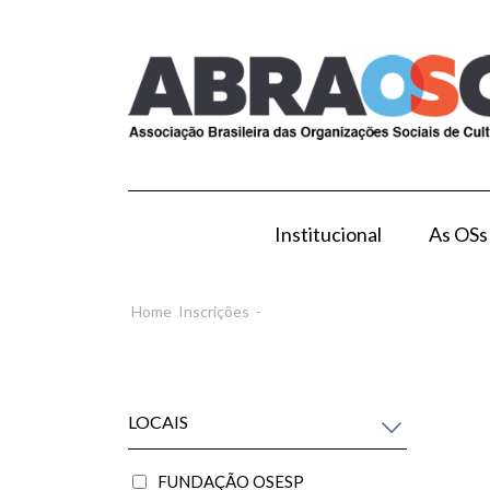
Institucional
As OSs
Modelo de Gestão por OS
Como Esta
Home
Inscrições
-
LOCAIS
FUNDAÇÃO OSESP