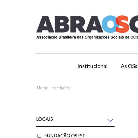
Institucional
As OSs
Modelo de Gestão por OS
Como Esta
Home
Inscrições
-
LOCAIS
FUNDAÇÃO OSESP