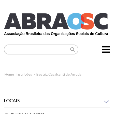
Home
Inscrições
-
Beatriz Cavalcanti de Arruda
LOCAIS