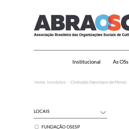
Institucional
As OSs
Modelo de Gestão por OS
Como Esta
Home
Inscrições
-
Clodoaldo Salustiano de Morais
LOCAIS
FUNDAÇÃO OSESP