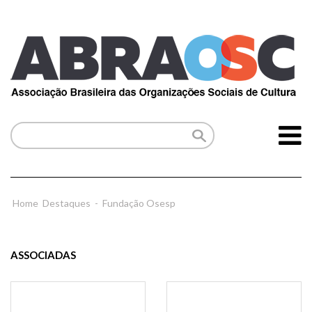
Home
Destaques
-
Fundação Osesp
ASSOCIADAS